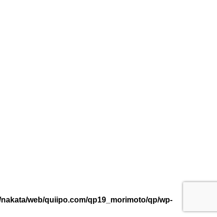
/nakata/web/quiipo.com/qp19_morimoto/qp/wp-