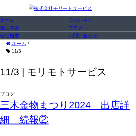
ホーム
ごあいさつ
施工事例
ブログ
会社概要
お問い合わせ
ホーム
/
11/3
11/3 | モリモトサービス
ブログ
三木金物まつり2024 出店詳
細 続報②